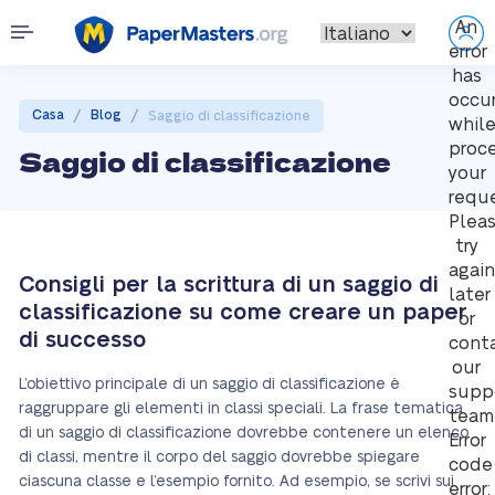
An
error
has
occu
/
/
Casa
Blog
Saggio di classificazione
whil
proc
Saggio di classificazione
your
reque
Plea
try
again
Consigli per la scrittura di un saggio di
later
classificazione su come creare un paper
or
di successo
cont
our
L’obiettivo principale di un saggio di classificazione è
supp
raggruppare gli elementi in classi speciali. La frase tematica
team
di un saggio di classificazione dovrebbe contenere un elenco
Error
di classi, mentre il corpo del saggio dovrebbe spiegare
code
ciascuna classe e l’esempio fornito. Ad esempio, se scrivi sui
error: