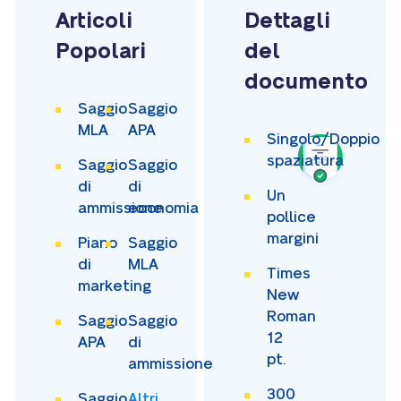
Articoli
Dettagli
Popolari
del
documento
Saggio
Saggio
MLA
APA
Singolo/Doppio
spaziatura
Saggio
Saggio
di
di
Un
ammissione
economia
pollice
margini
Piano
Saggio
di
MLA
Times
marketing
New
Roman
Saggio
Saggio
12
APA
di
pt.
ammissione
300
Saggio
Altri