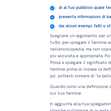
dì al tuo pubblico quale t
presenta informazioni di b
dai alcuni esempi, fatti o s
Scegliere un argomento per un s
tutto, per spiegare il termine ai
nell’enciclopedia, ma non copia
più accurata e appropriata. Poi
Prova a spiegare il significato
termine prima di iniziare la def
po’, potresti scrivere di “la be
Quando scrivi una definizione d
sul tuo termine.
In aggiunta alla tua spiegazione
storiche sull’origine di questa 