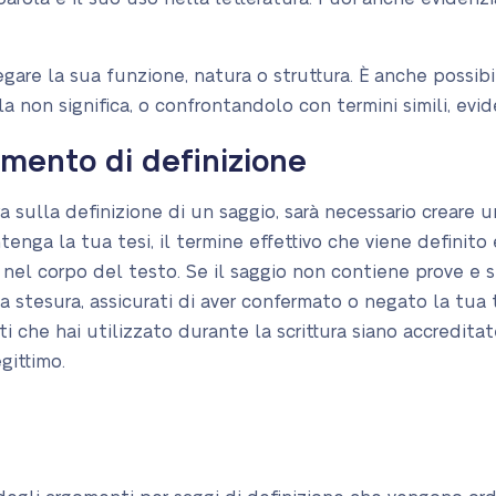
egare la sua funzione, natura o struttura. È anche possibi
 non significa, o confrontandolo con termini simili, evid
omento di definizione
 sulla definizione di un saggio, sarà necessario creare un
enga la tua tesi, il termine effettivo che viene definito 
nel corpo del testo. Se il saggio non contiene prove e sup
 stesura, assicurati di aver confermato o negato la tua te
onti che hai utilizzato durante la scrittura siano accredi
gittimo.
per Saggi di Defin