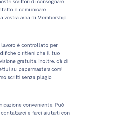
stri scrittori di consegnare
contatto e comunicare
la vostra area di Membership.
 lavoro è controllato per
ifiche o ritieni che il tuo
sione gratuita. Inoltre, c’è di
fettui su papermasters.com!
o scritti senza plagio.
unicazione conveniente. Può
ontattarci e farci aiutarti con