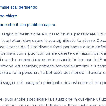
ermine stai definendo
ase chiare
torie che il tuo pubblico capirà.
aggio di definizione è il passo chiave per rendere il tuo
 tuoi lettori, devi capire il suo significato tu stesso. Cer
re il testo da lì. Usa diverse fonti per capire quale defi
 pensa a come puoi combinare queste definizioni per dare
 di questo termine brevemente, usando le tue parole. È an
inizione. Ad esempio, potresti scrivere all’infinito sul ter
llezza di una persona”, “la bellezza del mondo interiore” o
i saggio, nel paragrafo principale, dovresti dare al tuo 
, puoi anche specificare la situazione in cui viene utiliz
parola e il suo uso nella letteratura. Puoi anche evidenzi