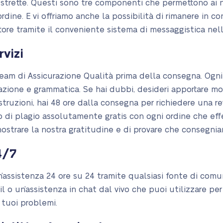
strette. Questi sono tre componenti che permettono ai no
ordine. E vi offriamo anche la possibilità di rimanere in 
ttore tramite il conveniente sistema di messaggistica nel
rvizi
team di Assicurazione Qualità prima della consegna. Ogni
attazione e grammatica. Se hai dubbi, desideri apportare mod
struzioni, hai 48 ore dalla consegna per richiedere una revi
to di plagio assolutamente gratis con ogni ordine che ef
strare la nostra gratitudine e di provare che consegniam
4/7
’assistenza 24 ore su 24 tramite qualsiasi fonte di com
 o un’assistenza in chat dal vivo che puoi utilizzare per c
 tuoi problemi.