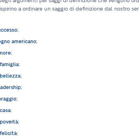
o degli argomenti per saggi di definizione che vengono o
ispirino a ordinare un saggio di definizione dal nostro serv
successo;
sogno americano;
amore;
 famiglia;
 bellezza;
eadership;
oraggio;
casa;
 povertà;
felicità;