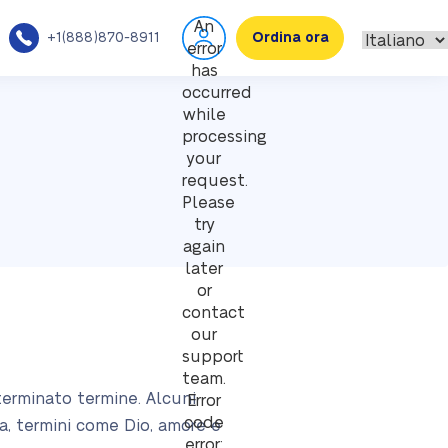
An
+1(888)870-8911
Ordina ora
error
has
occurred
while
processing
your
request.
Please
try
again
later
or
contact
our
support
team.
eterminato termine. Alcuni
Error
code
ia, termini come Dio, amore e
error: