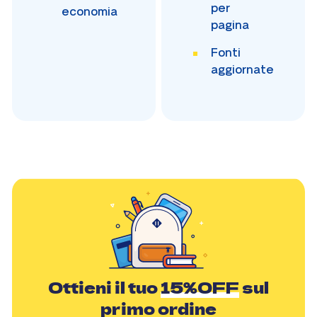
per
economia
pagina
Fonti
aggiornate
Ottieni il tuo
15%OFF
sul
primo ordine