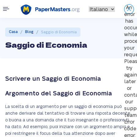
An
error
has
occu
/
/
Casa
Blog
Saggio di Economia
whil
proc
Saggio di Economia
your
reque
Plea
try
again
Scrivere un Saggio di Economia
later
or
Argomento del Saggio di Economia
cont
our
La scelta di un argomento per un saggio di economia può
supp
anche derivare dal tentativo di trovare una risposta decente
team
o buona a una domanda che il tuo insegnante o professore ti
Error
ha dato. Ad esempio, puoi iniziare con un argomento ampio e
code
poi restringere il focus della tua attenzione dopo aver
error: