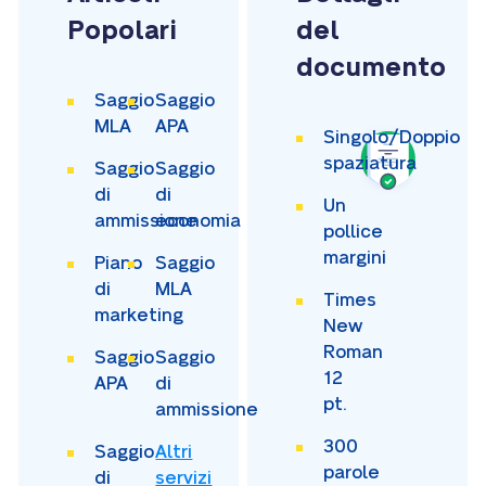
Popolari
del
documento
Saggio
Saggio
MLA
APA
Singolo/Doppio
spaziatura
Saggio
Saggio
di
di
Un
ammissione
economia
pollice
margini
Piano
Saggio
di
MLA
Times
marketing
New
Roman
Saggio
Saggio
12
APA
di
pt.
ammissione
300
Saggio
Altri
parole
di
servizi