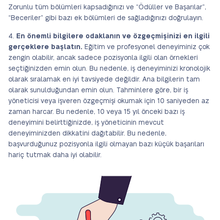
Zorunlu tüm bölümleri kapsadığınızı ve “Ödüller ve Başarılar”,
“Beceriler” gibi bazı ek bölümleri de sağladığınızı doğrulayın.
En önemli bilgilere odaklanın ve özgeçmişinizi en ilgili
gerçeklere başlatın.
Eğitim ve profesyonel deneyiminiz çok
zengin olabilir, ancak sadece pozisyonla ilgili olan örnekleri
seçtiğinizden emin olun. Bu nedenle, iş deneyiminizi kronolojik
olarak sıralamak en iyi tavsiyede değildir. Ana bilgilerin tam
olarak sunulduğundan emin olun. Tahminlere göre, bir iş
yöneticisi veya işveren özgeçmişi okumak için 10 saniyeden az
zaman harcar. Bu nedenle, 10 veya 15 yıl önceki bazı iş
deneyimini belirttiğinizde, iş yöneticinin mevcut
deneyiminizden dikkatini dağıtabilir. Bu nedenle,
başvurduğunuz pozisyonla ilgili olmayan bazı küçük başarıları
hariç tutmak daha iyi olabilir.