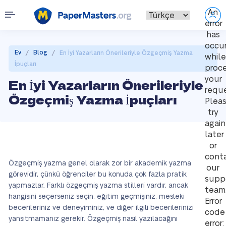
An
error
has
occu
/
/
Ev
Blog
En İyi Yazarların Önerileriyle Özgeçmiş Yazma
while
İpuçları
proce
your
En İyi Yazarların Önerileriyle
reque
Özgeçmiş Yazma İpuçları
Plea
try
again
later
or
cont
Özgeçmiş yazma genel olarak zor bir akademik yazma
our
görevidir, çünkü öğrenciler bu konuda çok fazla pratik
supp
yapmazlar. Farklı özgeçmiş yazma stilleri vardır, ancak
team
hangisini seçerseniz seçin, eğitim geçmişiniz, mesleki
Error
becerileriniz ve deneyiminiz, ve diğer ilgili becerilerinizi
code
yansıtmamanız gerekir. Özgeçmiş nasıl yazılacağını
error: