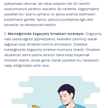
açıklamasını okumak, işin ideal adayının net bir resmini
oluşturmanıza yardımcı olacaktır. Bu nedenle, özgeçmişinizi
yazarken bu “plan”a uymanız ve ayrıca anahtar kelimeleri
kullanmanız gerekir. Ayrıca, yalnızca pozisyonla ilgili olan
beceriler ve deneyimleri belirtin.
Mesleğinizde özgeçmiş örnekleri inceleyin.
Özgeçmiş
nasıl yazılacağınızı şüpheliyseniz, kesinlikle çevrimiçi olarak
sağlanan bazı örnekleri kontrol etmelisiniz. Özellikle
mesleğinizde özgeçmiş örnekleri bulmanız önerilir. Örnekleri
okuduktan sonra yazma sürecini daha kolay başarmak
mümkün olabilir, ancak genel olarak yazarken bu tavsiyeleri
takip ettiğinizden emin olun: