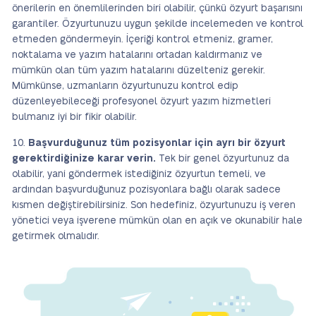
önerilerin en önemlilerinden biri olabilir, çünkü özyurt başarısını
garantiler. Özyurtunuzu uygun şekilde incelemeden ve kontrol
etmeden göndermeyin. İçeriği kontrol etmeniz, gramer,
noktalama ve yazım hatalarını ortadan kaldırmanız ve
mümkün olan tüm yazım hatalarını düzelteniz gerekir.
Mümkünse, uzmanların özyurtunuzu kontrol edip
düzenleyebileceği profesyonel özyurt yazım hizmetleri
bulmanız iyi bir fikir olabilir.
Başvurduğunuz tüm pozisyonlar için ayrı bir özyurt
gerektirdiğinize karar verin.
Tek bir genel özyurtunuz da
olabilir, yani göndermek istediğiniz özyurtun temeli, ve
ardından başvurduğunuz pozisyonlara bağlı olarak sadece
kısmen değiştirebilirsiniz. Son hedefiniz, özyurtunuzu iş veren
yönetici veya işverene mümkün olan en açık ve okunabilir hale
getirmek olmalıdır.