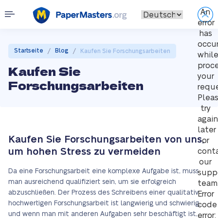
An
error
has
occu
/
/
Startseite
Blog
Kaufen Sie Forschungsarbeiten
whil
proc
Kaufen Sie
your
Forschungsarbeiten
reque
Plea
try
again
later
Kaufen Sie Forschungsarbeiten von uns,
or
um hohen Stress zu vermeiden
cont
our
Da eine Forschungsarbeit eine komplexe Aufgabe ist, muss
supp
man ausreichend qualifiziert sein, um sie erfolgreich
team
abzuschließen. Der Prozess des Schreibens einer qualitativ
Error
hochwertigen Forschungsarbeit ist langwierig und schwierig,
code
und wenn man mit anderen Aufgaben sehr beschäftigt ist,
error: