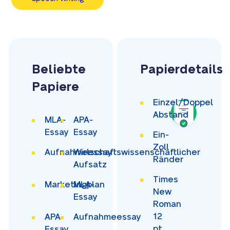
Beliebte
Papierdetails
Papiere
Einzel/Doppel
Abstand
MLA-
APA-
Essay
Essay
Ein-
Zoll
Aufnahmeessay
Wirtschaftswissenschaftlicher
Ränder
Aufsatz
Times
Marketingplan
MLA-
New
Essay
Roman
12
APA-
Aufnahmeessay
pt.
Essay