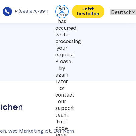
An
Jetzt
+1(888)870-8911
bestellen
error
has
occurred
while
processing
your
request.
Please
try
again
later
or
contact
our
eichen
support
team.
Error
code
n, was Marketing ist. Der Kern
error: